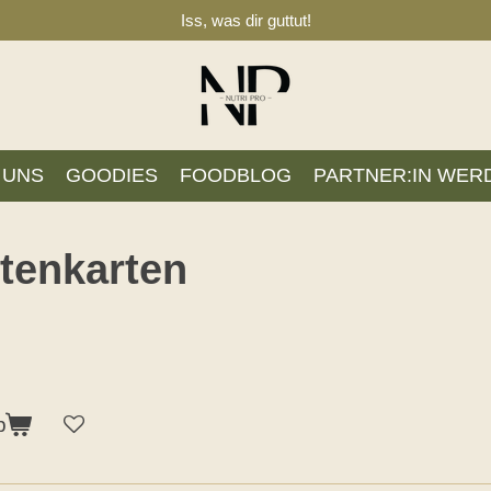
Iss, was dir guttut!
 UNS
GOODIES
FOODBLOG
PARTNER:IN WER
itenkarten
b